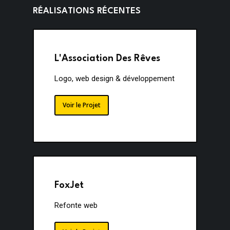
R
É
A
L
I
S
A
T
I
O
N
S
R
É
C
E
N
T
E
S
L'Association Des Rêves
Logo, web design & développement
Voir le Projet
FoxJet
Refonte web